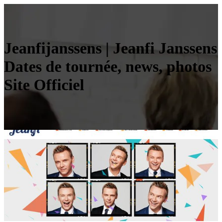
Jeanfi­janssens | Jeanfi Janssens
Dates de tournée, news, photos
Site Officiel