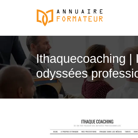
It­haquecoa­ching |
odyssées profes­sio