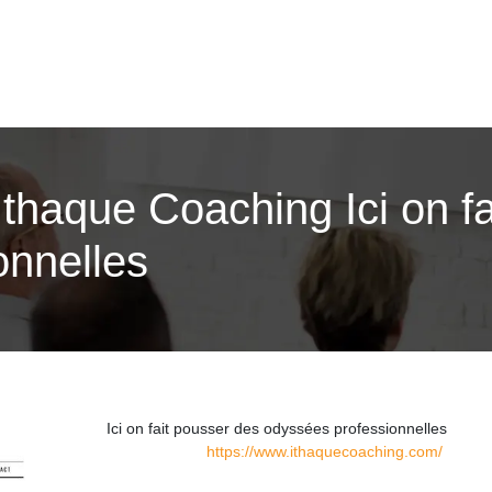
 Ithaque Coaching Ici on f
nnel­les
Ici on fait pousser des odyssées professionnelles
https://www.ithaquecoaching.com/