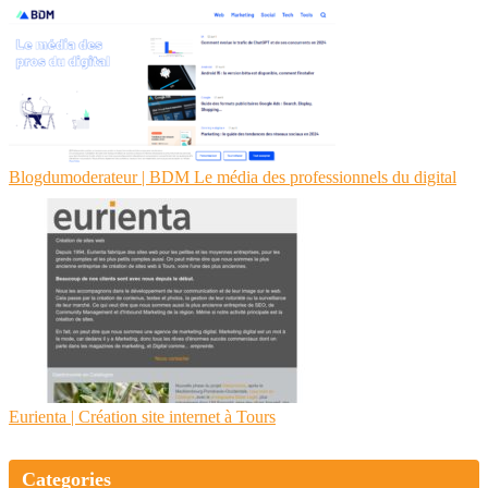
Blog­dumodera­teur | BDM Le média des profes­sion­nels du digital
Eurienta | Création site internet à Tours
Categories