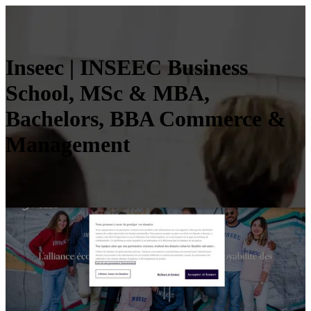
Inseec | INSEEC Business
School, MSc & MBA,
Bachelors, BBA Commerce &
Management