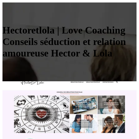
Hectoret­lo­la | Love Coaching
Conseils séduction et relation
amoureuse Hector & Lola