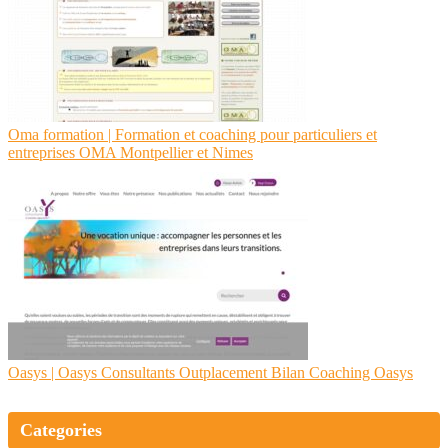
Oma formation | Formation et coaching pour par­ticu­liers et
entreprises OMA Montpellier et Nimes
Oasys | Oasys Consultants Outplace­ment Bilan Coaching Oasys
Categories