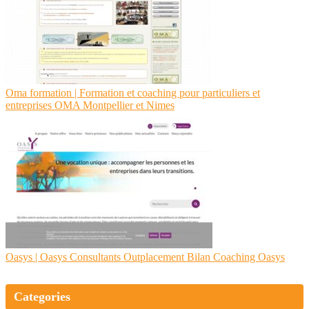
Oma formation | Formation et coaching pour par­ticu­liers et
entreprises OMA Montpellier et Nimes
Oasys | Oasys Consultants Outplace­ment Bilan Coaching Oasys
Categories