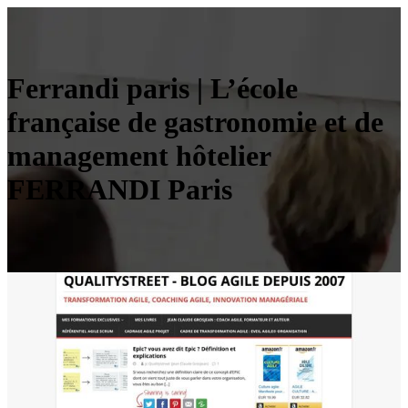
Ferrandi paris | L’école
française de gastronomie et de
management hôtelier
FERRANDI Paris