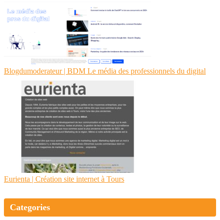
Blog­dumodera­teur | BDM Le média des profes­sion­nels du digital
Eurienta | Création site internet à Tours
Categories