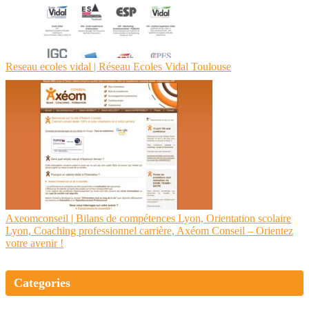
Reseau ecoles vidal | Réseau Ecoles Vidal Toulouse
Axeom­con­seil | Bilans de compétences Lyon, Orientation scolaire
Lyon, Coaching profes­sion­nel carrière, Axéom Conseil – Orientez
votre avenir !
Categories