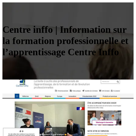
Centre inffo | Information sur
la formation profes­sionnel­le et
l’appren­tis­sa­ge Centre Inffo