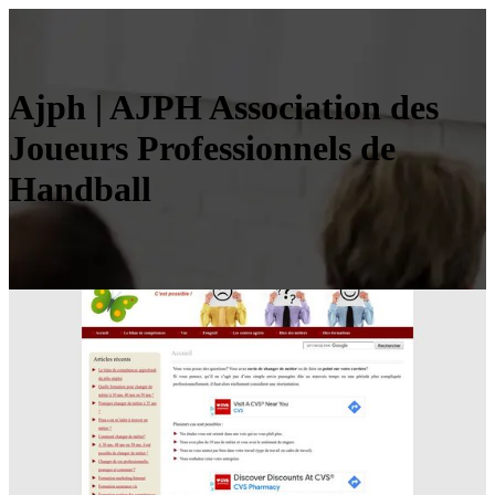
Ajph | AJPH Association des
Joueurs Profes­sion­nels de
Handball