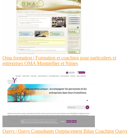
Oma formation | Formation et coaching pour par­ticu­liers et
entreprises OMA Montpellier et Nimes
Oasys | Oasys Consultants Outplace­ment Bilan Coaching Oasys