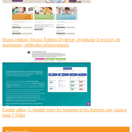
Horus edition | Horus Édition Dyslexie, dysphasie Exercices de
grammaire, méthodes pédagogi­ques
Egalite allier | L’égalité entre les hommes et les femmes une chance
pour l’Allier
Categories