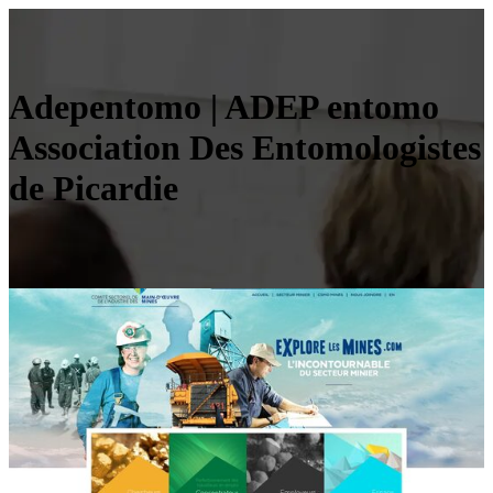
Adepentomo | ADEP entomo
Association Des En­tomolo­gistes
de Picardie