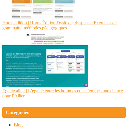
Horus edition | Horus Édition Dyslexie, dysphasie Exercices de
grammaire, méthodes pédagogi­ques
Egalite allier | L’égalité entre les hommes et les femmes une chance
pour l’Allier
Categories
Blog